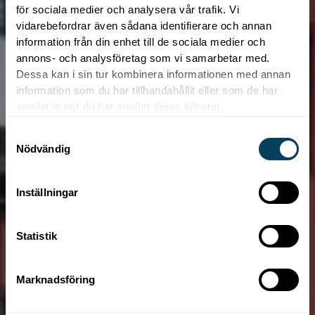
för sociala medier och analysera vår trafik. Vi
vidarebefordrar även sådana identifierare och annan
information från din enhet till de sociala medier och
annons- och analysföretag som vi samarbetar med.
Dessa kan i sin tur kombinera informationen med annan
information som du har tillhandahållit eller som de har
samlat in när du har använt deras tjänster.
S
Nödvändig
a
m
t
Inställningar
y
c
Statistik
k
e
s
Marknadsföring
v
a