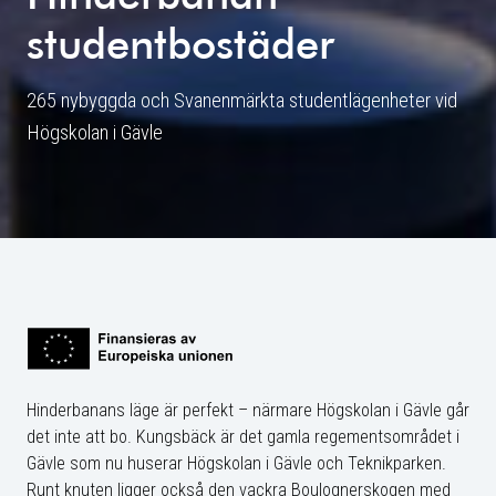
studentbostäder
265 nybyggda och Svanenmärkta studentlägenheter vid
Högskolan i Gävle
Hinderbanans läge är perfekt – närmare Högskolan i Gävle går
det inte att bo. Kungsbäck är det gamla regementsområdet i
Gävle som nu huserar Högskolan i Gävle och Teknikparken.
Runt knuten ligger också den vackra Boulognerskogen med