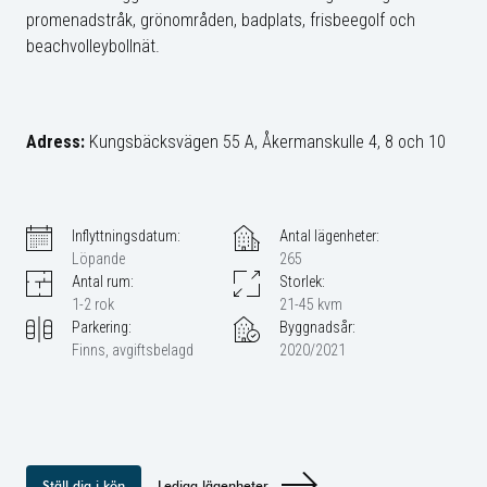
promenadstråk, grönområden, badplats, frisbeegolf och
beachvolleybollnät.
Adress:
Kungsbäcksvägen 55 A, Åkermanskulle 4, 8 och 10
Inflyttningsdatum:
Antal lägenheter:
Löpande
265
Antal rum:
Storlek:
1-2 rok
21-45 kvm
Parkering:
Byggnadsår:
Finns, avgiftsbelagd
2020/2021
Ställ dig i kön
Lediga lägenheter