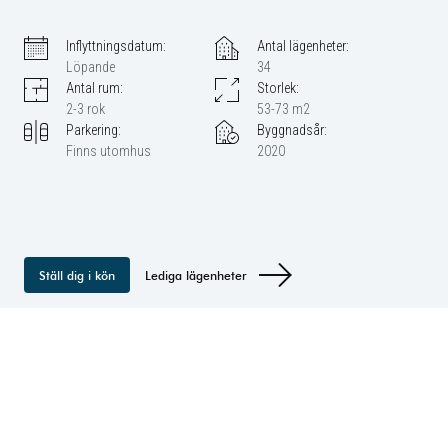
Inflyttningsdatum:
Antal lägenheter:
Löpande
34
Antal rum:
Storlek:
2-3 rok
53-73 m2
Parkering:
Byggnadsår:
Finns utomhus
2020
Ställ dig i kön
Lediga lägenheter
Lediga lägenheter
Ställ dig i kön