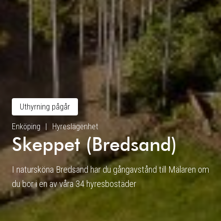
Uthyrning pågår
Enköping
Hyreslägenhet
Skeppet (Bredsand)
I natursköna Bredsand har du gångavstånd till Mälaren om
du bor i en av våra 34 hyresbostäder