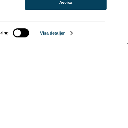
Avvisa
ring
Visa detaljer
Ställ dig i kön