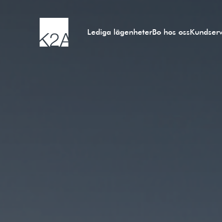
Lediga lägenheter
Bo hos oss
Kundserv