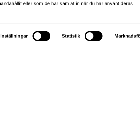
handahållit eller som de har samlat in när du har använt deras
opulära Slakthusområdet
Inställningar
Statistik
Marknadsfö
er om Stockholm ska K2A
bostäder. I denna urbana
cis runt knuten och
. Slakthusområdet blir en