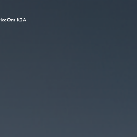
ice
Om K2A