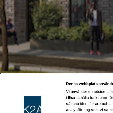
Framtida
Denna webbplats använde
Stockholm
Studentlägenhet
Vi använder enhetsidentifi
Slakthusomr
tillhandahålla funktioner f
sådana identifierare och a
analysföretag som vi sama