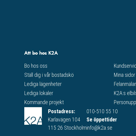
Att bo hos K2A
Bo hos oss
Kundservi
Ställ dig i vår bostadskö
Mina sidor
Lediga lägenheter
Felanmälan
Lediga lokaler
K2A:s elbil
Kommande projekt
Personuppg
Postadress:
010-510 55 10
Karlavägen 104
Se öppettider
115 26 Stockholm
info@k2a.se