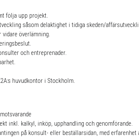
mt följa upp projekt.
utveckling såsom delaktighet i tidiga skeden/affärsutveck
r vidare överlämning.
eringsbeslut.
onsulter och entreprenader.
barhet.
 K2A:s huvudkontor i Stockholm.
r motsvarande
jekt inkl. kalkyl, inköp, upphandling och genomförande.
 antingen på konsult- eller beställarsidan, med erfarenhet