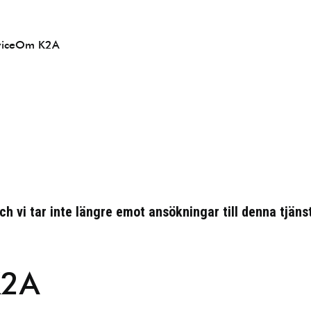
ice
Om K2A
h vi tar inte längre emot ansökningar till denna tjänst
K2A