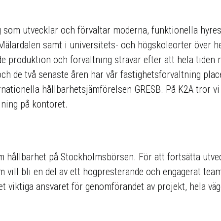
ag som utvecklar och förvaltar moderna, funktionella hyr
Mälardalen samt i universitets- och högskoleorter över he
de produktion och förvaltning strävar efter att hela tiden
ch de två senaste åren har vår fastighetsförvaltning plac
nationella hållbarhetsjämförelsen GRESB. På K2A tror vi 
lning på kontoret.
m hållbarhet på Stockholmsbörsen. För att fortsätta utve
m vill bli en del av ett högpresterande och engagerat team
viktiga ansvaret för genomförandet av projekt, hela vägen