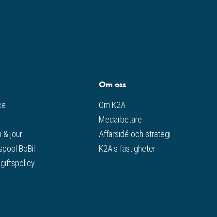
Om oss
ce
Om K2A
Medarbetare
 & jour
Affärsidé och strategi
spool BoBil
K2A:s fastigheter
iftspolicy