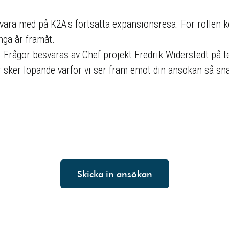
t vara med på K2A:s fortsatta expansionsresa. För rollen 
nga år framåt.
Frågor besvaras av Chef projekt Fredrik Widerstedt på t
er sker löpande varför vi ser fram emot din ansökan så sn
Skicka in ansökan