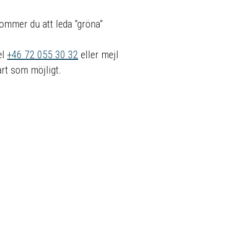
kommer du att leda ”gröna”
el
+46 72 055 30 32
eller mejl
art som möjligt.