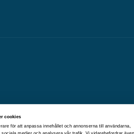
r cookies
erare för att anpassa innehållet och annonserna till användarna,
ör sociala medier och analysera vår trafik. Vi vidarebefordrar äve