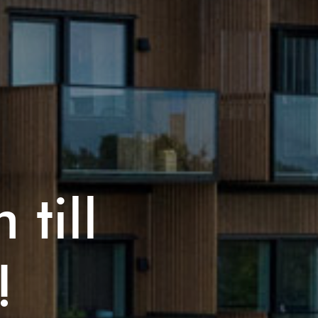
till
!