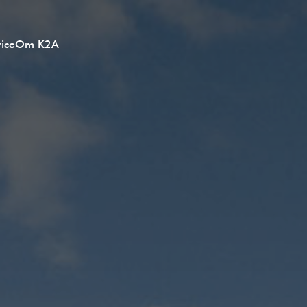
ice
Om K2A