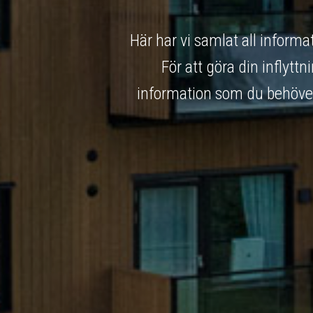
Här har vi samlat all informa
För att göra din inflytt
information som du behöver 