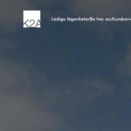
Lediga lägenheter
Bo hos oss
Kundserv