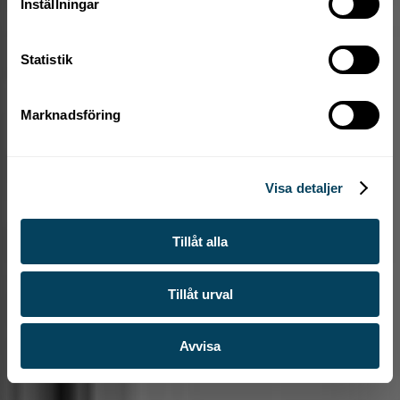
Inställningar
y
c
Statistik
k
e
s
Marknadsföring
v
a
l
Visa detaljer
Tillåt alla
Tillåt urval
Avvisa