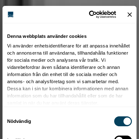
Denna webbplats använder cookies
Vi använder enhetsidentifierare för att anpassa innehållet
och annonserna till användarna, tillhandahålla funktioner
för sociala medier och analysera vår trafik. Vi
vidarebefordrar även sådana identifierare och annan
information från din enhet till de sociala medier och
annons- och analysföretag som vi samarbetar med.
Dessa kan i sin tur kombinera informationen med annan
information som du har tillhandahållit eller som de har
samlat in när du har använt deras tjänster.
S
Nödvändig
a
m
t