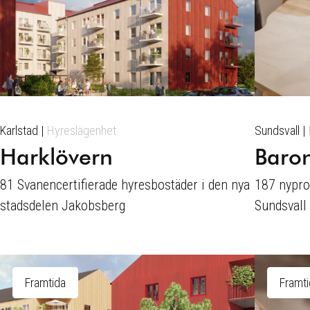
Karlstad
Hyreslägenhet
Sundsvall
Harklövern
Baro
81 Svanencertifierade hyresbostäder i den nya
187 nypro
stadsdelen Jakobsberg
Sundsvall
Framtida
Framt