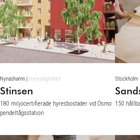
Nynäshamn
Hyreslägenhet
Stockholm
Stinsen
Sand
180 miljöcertifierade hyresbostäder vid Ösmo
150 hållb
pendeltågsstation