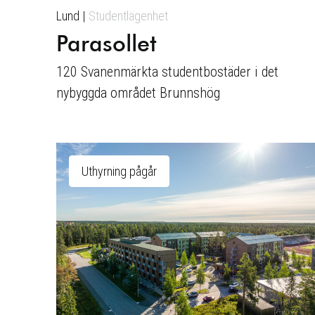
Lund
Studentlägenhet
Parasollet
120 Svanenmärkta studentbostäder i det
nybyggda området Brunnshög
Uthyrning pågår