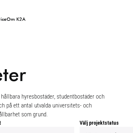
ice
Om K2A
eter
ta hållbara hyresbostäder, studentbostäder och
h på ett antal utvalda universitets- och
hållbarhet som grund.
t
Välj projektstatus