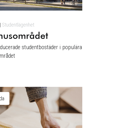
Studentlägenhet
thusområdet
ducerade studentbostäder i populära
mrådet
ida