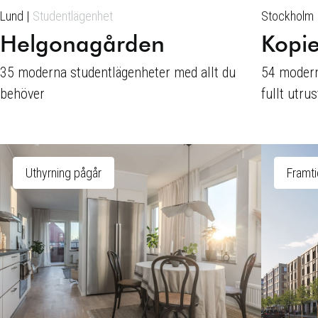
Lund
Studentlägenhet
Stockholm
Helgonagården
Kopi
35 moderna studentlägenheter med allt du
54 modern
behöver
fullt utru
Uthyrning pågår
Framt