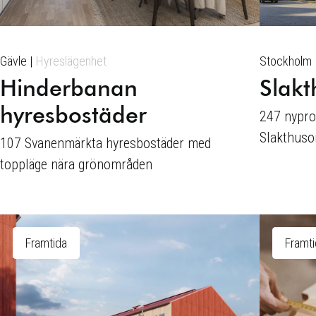
Gävle
Hyreslägenhet
Stockholm
Hinderbanan
Slak
hyresbostäder
247 nypro
Slakthuso
107 Svanenmärkta hyresbostäder med
toppläge nära grönområden
Framtida
Framt