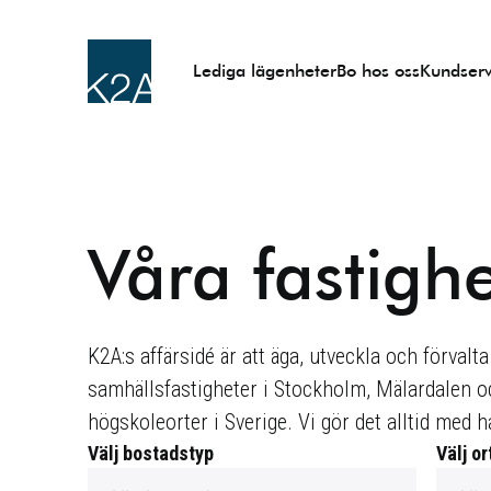
Lediga lägenheter
Bo hos oss
Kundserv
Våra fastigh
K2A:s affärsidé är att äga, utveckla och förval
samhällsfastigheter i Stockholm, Mälardalen oc
högskoleorter i Sverige. Vi gör det alltid med 
Välj bostadstyp
Välj or
Filtrera