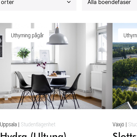
Uthyrning pågår
Uthyrn
Uppsala
Studentlägenhet
Växjö
Stu
Hydra (Ultuna)
Slott