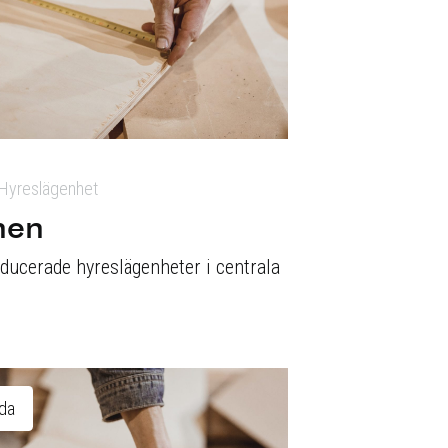
Hyreslägenhet
nen
ducerade hyreslägenheter i centrala
ida