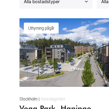
Uthyrning pågår
Stockholm
Hyreslägenhet
Vega Park, Haninge