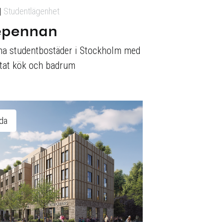
Studentlägenhet
epennan
a studentbostäder i Stockholm med
stat kök och badrum
ida