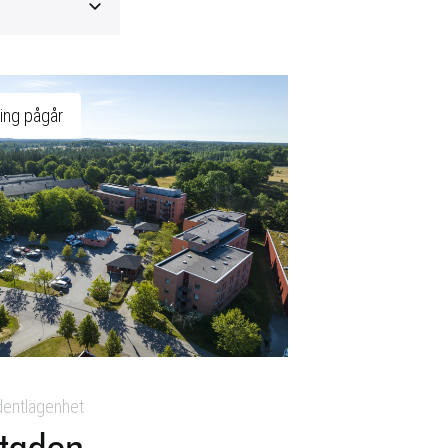
ing pågår
dentlägenhet
staden